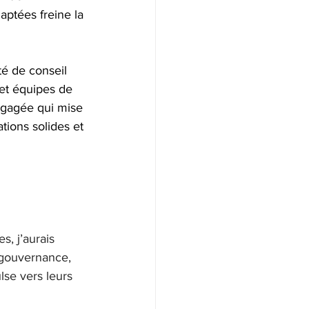
aptées freine la 
té de conseil 
 et équipes de 
ngagée qui mise 
tions solides et 
s, j’aurais 
 gouvernance, 
lse vers leurs 