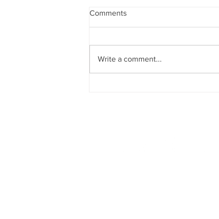
Comments
Write a comment...
Journée mondiale du mot de
passe : passer d’un simple
réflexe à une vraie stratégie
de cybersécurité