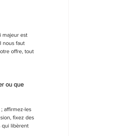
i majeur est 
l nous faut 
re offre, tout 
er ou que 
; affirmez-les 
sion, fixez des 
qui libèrent 