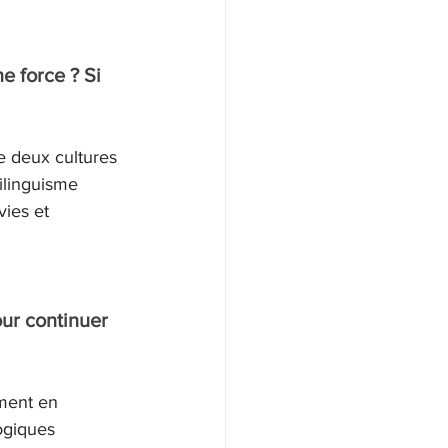
 force ? Si 
e deux cultures 
ilinguisme 
ies et 
ur continuer 
ment en 
ogiques 