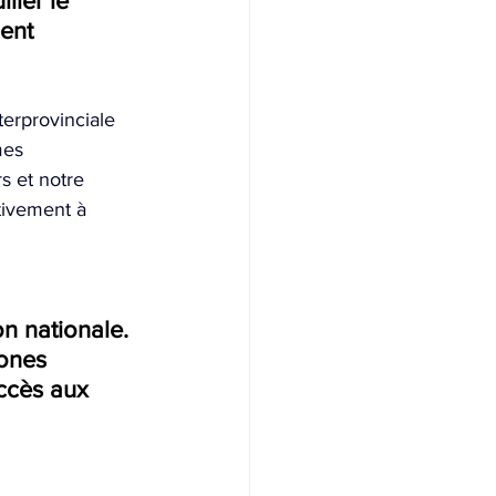
ller le 
ent 
erprovinciale 
mes 
s et notre 
tivement à 
on nationale. 
ones 
accès aux 