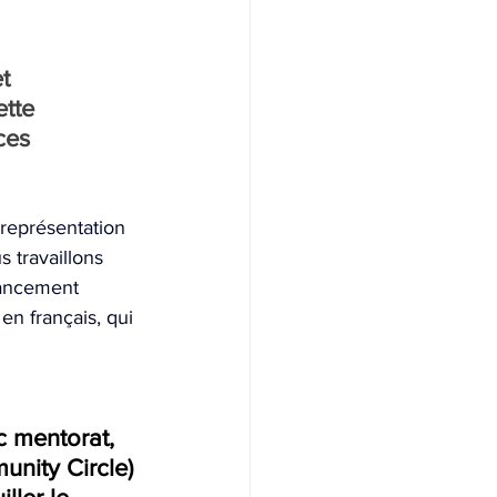
t 
tte 
ces 
représentation 
 travaillons 
nancement 
n français, qui 
 mentorat, 
nity Circle) 