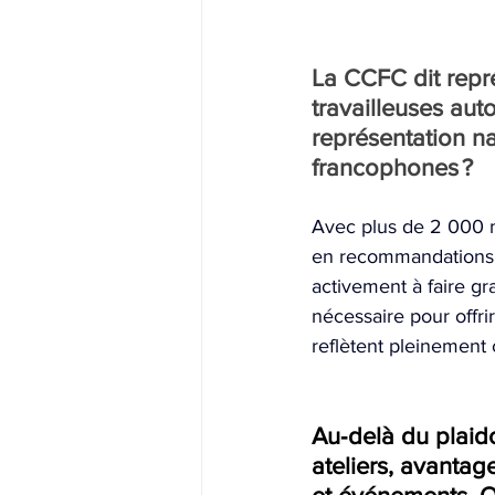
La CCFC dit repré
travailleuses au
représentation na
francophones ? 
Avec plus de 2 000 m
en recommandations p
activement à faire g
nécessaire pour offri
reflètent pleinement 
Au‑delà du plaid
ateliers, avanta