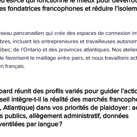
’est‑ce qui fonctionne le mieux pour déverroui
des fondatrices francophones et réduire l’isolem
seau pancanadien qui crée des espaces de connexion int
res, incluant les entrepreneures et travailleuses autono
c, de l'Ontario et des provinces atlantiques. Nos atelier
favorisent le maillage entre pairs, et nous travaillons ac
n français.
ard réunit des profils variés pour guider l’acti
l intègre‑t‑il la réalité des marchés francoph
 Atlantique) dans vos priorités de plaidoyer : 
 publics, allègement administratif, données 
entilées par langue ? 