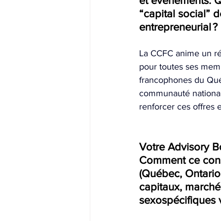
et événements. Qu
“capital social” 
entrepreneurial ? 
La CCFC anime un ré
pour toutes ses memb
francophones du Québe
communauté nationale 
renforcer ces offres e
Votre Advisory Bo
Comment ce consei
(Québec, Ontario,
capitaux, marchés
sexospécifiques v