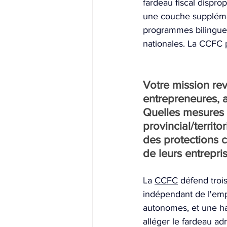
fardeau fiscal dispr
une couche supplémen
programmes bilingues 
nationales. La CCFC p
Votre mission re
entrepreneures, 
Quelles mesures 
provincial/territ
des protections c
de leurs entrepris
La 
CCFC
 défend tro
indépendant de l'empl
autonomes, et une ha
alléger le fardeau adm