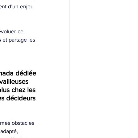
ent d’un enjeu 
évoluer ce 
 et partage les 
nada dédiée 
ailleuses 
lus chez les 
es décideurs 
êmes obstacles 
adapté, 