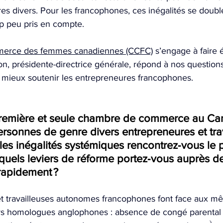
es divers. Pour les francophones, ces inégalités se doubl
p peu pris en compte.
erce des femmes canadiennes (CCFC)
 s’engage à faire 
n, 
présidente-directrice générale,
 répond à nos questions
r mieux soutenir les entrepreneures francophones.
première et seule chambre de commerce au Ca
rsonnes de genre divers entrepreneures et trav
es inégalités systémiques rencontrez‑vous le p
quels leviers de réforme portez‑vous auprès d
rapidement ?
t travailleuses autonomes francophones font face aux m
rs homologues anglophones : absence de congé parental 