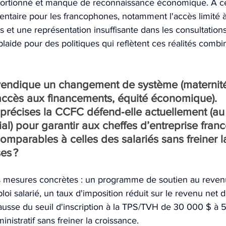
oportionné et manque de reconnaissance économique. À ces
taire pour les francophones, notamment l'accès limité à
et une représentation insuffisante dans les consultations
laide pour des politiques qui reflètent ces réalités combi
vendique un changement de système (maternit
accès aux financements, équité économique).
précises la CCFC défend‑elle actuellement (au 
orial) pour garantir aux cheffes d’entreprise fra
omparables à celles des salariés sans freiner l
es ?
is mesures concrètes : un programme de soutien au revenu
oi salarié, un taux d'imposition réduit sur le revenu net d
usse du seuil d'inscription à la TPS/TVH de 30 000 $ à 
inistratif sans freiner la croissance.