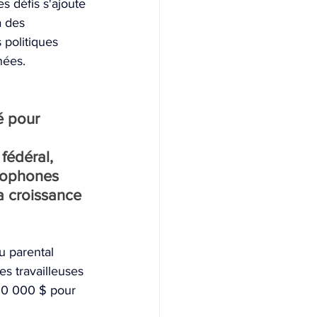
 défis s'ajoute 
 des 
 politiques 
nées.
é pour 
fédéral, 
ncophones 
a croissance 
 parental 
es travailleuses 
50 000 $ pour 